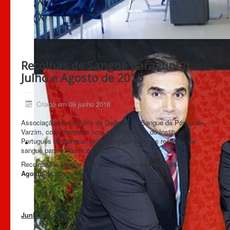
Recolhas de Sangue para Junho,
Julho e Agosto de 2016
Criado em 09 junho 2016
Associação Humanitária de Dadores de Sangue da Póvoa de
Varzim, conjuntamente com a colaboração do Instituto
Português de Sangue, projecta anualmente as recolhas de
sangue para a Póvoa de Varzim.
Recolhas de sangue para os meses de
Junho, Julho e
Agosto
de 2016:
Junho de 2016