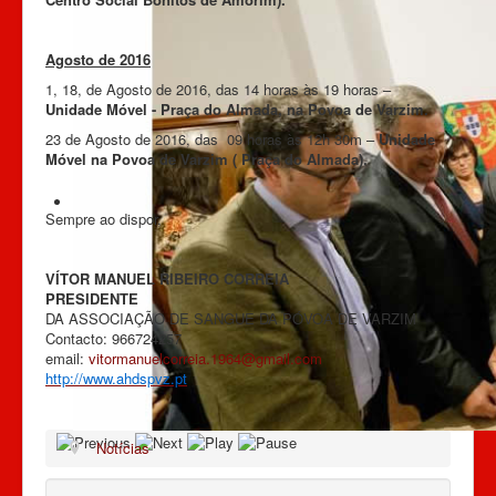
Agosto de 2016
1, 18, de Agosto de 2016, das 14 horas às 19 horas –
Unidade Móvel - Praça do Almada, na Povoa de Varzim.
23 de Agosto de 2016, das 09 horas às 12h 30m –
Unidade
Móvel na Povoa de Varzim ( Praça do Almada).
Sempre ao dispor,
VÍTOR MANUEL RIBEIRO CORREIA
PRESIDENTE
DA ASSOCIAÇÃO DE SANGUE DA PÓVOA DE VARZIM
Contacto: 966724257
email:
vitormanuelcorreia.1964@gmail.com
http://www.ahdspvz.pt
Notícias