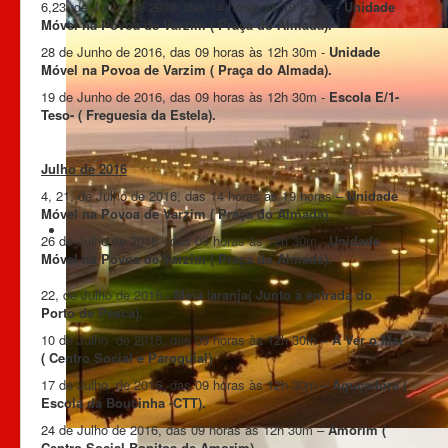
6,23, de Junho de 2016, das 14 horas às 19 horas
- Unidade
Móvel na Povoa de Varzim ( Praça do Almada).
28 de Junho de 2016, das 09 horas às 12h 30m -
Unidade
Móvel na Povoa de Varzim ( Praça do Almada).
19 de Junho de 2016, das 09 horas às 12h 30m -
Escola E/1-
Teso- ( Freguesia da Estela).
Julho de 2016
4, 21, de Julho de 2016, das 14 horas às 19 horas –
Unidade
Móvel na Povoa de Varzim ( Praça do Almada).
26 de Julho de 2016 - das 09 horas às 12h 30m -
Unidade
Móvel na Povoa de Varzim ( Praça do Almada).
22, de Julho de 2016 -
Meia
l
aranja( Junto à entrada do
Porto de Pesca).
10 de Julho de 2016, das 09 horas às 12h 30m –
A Ver o Mar
( Centro Social e Paroquial)
17 de Julho de 2016, das 09 horas às 12h 30m –
Aguçadora (
Escola da Boucinha -CTT).
24 de Julho de 2016, das 09 horas às 12h 30m –
Amorim (
Centro Social Bonitos de Amorim).