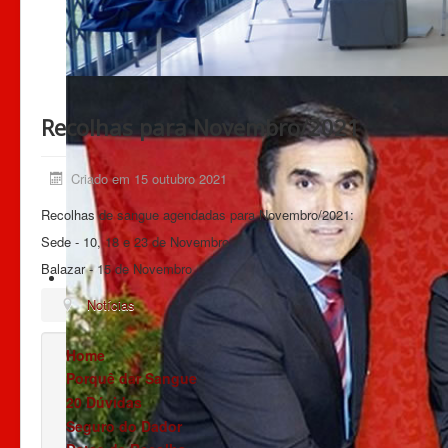
Recolhas para Novembro/2021
Criado em 15 outubro 2021
Recolhas de sangue agendadas para Novembro/2021:
Sede - 10, 18 e 23 de Novembro
Balazar - 15 de Novembro
Notícias
Home
Porquê dar Sangue
20 Dúvidas
Seguro do Dador