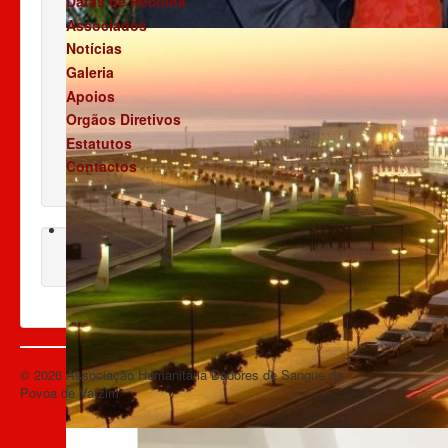
Datas de Recolha
Associados
Notícias
Galeria
Apoios
Orgãos Diretivos
Estatutos
Contactos
© 2026 Associação Humanitária Dadores de Sangue da
Voltar ao topo
Povoa de Varzim