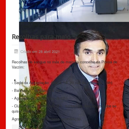
Recolhas para maio
Criado em 28 abril 2021
Recolhas de sangue no mês de maio no concelho da Póvoa de
Varzim:
- Sede da Associação: dias 3, 12, 20 e25 de maio (14 - 19h)
- Balasar: 17 de Maio (14-19h)
- Aguçadoura: 30 de Maio (9-12h)
- Clube Naval: 30 de Maio (P.f., contacte a direção do clube se
quiser doar aqui.)
Agradecemos muito a vossa colaboração.