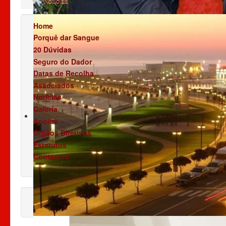
Notícias
Home
Porquê dar Sangue
20 Dúvidas
Seguro do Dador
Datas de Recolha
Associados
Notícias
Galeria
Apoios
Orgãos Diretivos
Estatutos
Contactos